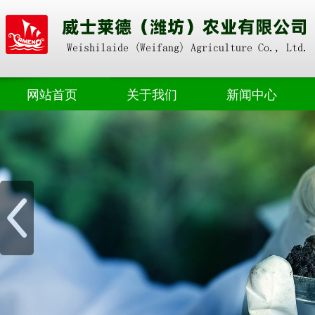
网站首页
关于我们
新闻中心
奥朴赛掺混
公司动态
奥朴赛高塔
业界资讯
奥朴赛菌剂
奥朴赛硝硫基
奥朴赛转鼓
水溶肥料
微生物肥