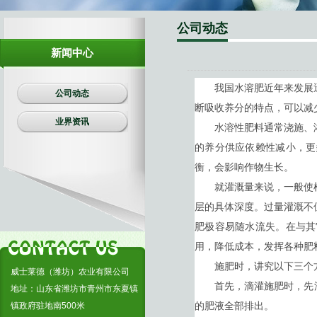
生物有机肥
公司动态
复合肥料
新闻中心
我国水溶肥近年来发展迅
公司动态
断吸收养分的特点，可以减
业界资讯
水溶性肥料通常浇施、淋
的养分供应依赖性减小，更
衡，会影响作物生长。
就灌溉量来说，一般使根
层的具体深度。过量灌溉不
肥极容易随水流失。在与其
用，降低成本，发挥各种肥
施肥时，讲究以下三个
威士莱德（潍坊）农业有限公司
首先，滴灌施肥时，先滴清
地址：山东省潍坊市青州市东夏镇
的肥液全部排出。
镇政府驻地南500米