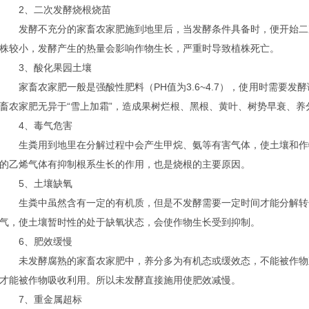
2、二次发酵烧根烧苗
发酵不充分的家畜农家肥施到地里后，当发酵条件具备时，便开始二
株较小，发酵产生的热量会影响作物生长，严重时导致植株死亡。
3、酸化果园土壤
家畜农家肥一般是强酸性肥料（PH值为3.6~4.7），使用时需要发
畜农家肥无异于“雪上加霜”，造成果树烂根、黑根、黄叶、树势早衰、养
4、毒气危害
生粪用到地里在分解过程中会产生甲烷、氨等有害气体，使土壤和作
的乙烯气体有抑制根系生长的作用，也是烧根的主要原因。
5、土壤缺氧
生粪中虽然含有一定的有机质，但是不发酵需要一定时间才能分解转
气，使土壤暂时性的处于缺氧状态，会使作物生长受到抑制。
6、肥效缓慢
未发酵腐熟的家畜农家肥中，养分多为有机态或缓效态，不能被作物
才能被作物吸收利用。所以未发酵直接施用使肥效减慢。
7、重金属超标