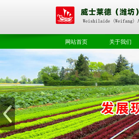
网站首页
关于我们
奥朴赛掺混
公司动态
奥朴赛高塔
业界资讯
奥朴赛菌剂
奥朴赛硝硫基
奥朴赛转鼓
水溶肥料
微生物肥