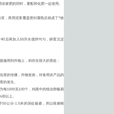
施用农家肥的同时，要配和化肥一起使用。
堆沤，再用泥浆覆盖密封腐熟后就成了?效
时后再加入50升水搅拌均匀，静置沉淀
接施用到作物上，则存在很大的害处：
虫害的传播，作物发病，对食用农产品的
害的发生。
1000克100个，鸡粪中的线虫卵极易
%倍以上。
公分-1.5米的深处躲避，所以很难根