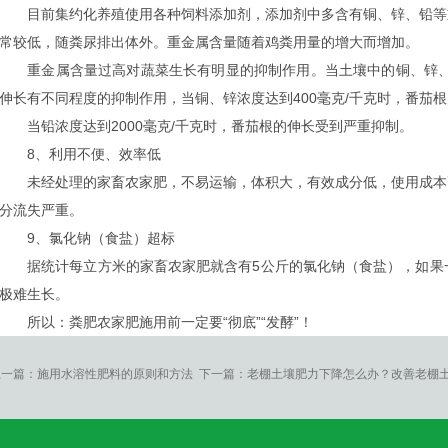
目前集约化养殖使用各种饲料添加剂，添加剂中多含有铜、锌、铅等
常较低，随粪尿排出体外。重金属含量随着鸡粪用量的增大而增加。
重金属含量过高对蔬菜生长有明显的抑制作用。当土壤中的铜、锌、铅
伸长有不同程度的抑制作用，当铜、锌浓度达到400毫克/千克时，番茄
当铅浓度达到2000毫克/千克时，番茄根的伸长受到严重抑制。
8、利用不便、效率低
未经处理的家畜农家肥，不易运输，体积大，有效成分低，使用成本
分流失严重。
9、氯化钠（食盐）超标
据统计每立方米的家畜农家肥就含有5公斤的氯化钠（食盐），如果一
极难生长。
所以：粪肥农家肥施用前一定要“彻底”“发酵”！
上一篇：
施用水溶性肥料的原则和方法
下一篇：
老棚土壤肥力下降怎么办？改善老棚