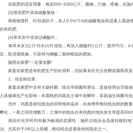
农家肥的适宜用量，每亩500~1000公斤。撒施，穴施，喷施，在
(3)堆沤肥中添加碳酸氢铵：
将植物茎秆、叶切成碎片，加人0.5%?1%的碳酸氢铵和适量人粪尿
的有机肥。
(4)草木灰中添加过磷酸钙：
将草木灰3公斤对水15升浸泡，再加入磷酸钙1公斤，搅拌均匀，6小
后，取清液喷施，可获得与磷酸二氢钾相似的肥效。
施用农家肥“一定要发酵”
家畜农家肥是有机肥生产的好原料，但如果未经充分发酵或腐熟而直
1、传染病虫害
家畜农家肥中含有大肠杆菌、线虫等病菌和害虫，直接使用会导致病
人体健康也产生影响；未腐熟的鸡粪在土壤中发酵时，容易滋生病菌与虫
另外，鸡粪是根结线虫的宿营地和温床，自身携带根结线虫卵的数量为每
孵化，一夜之间倍增数万，土壤中的线虫在有鸡粪的地块发生率提高500
线虫对化学药剂有极为敏感的趋避性，施药后线虫会迅速转移到地下50
治。尤其对于3年以上老棚，根结线虫是最致命的隐患之一。