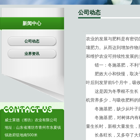
生物有机肥
公司动态
复合肥料
新闻中心
农业的发展与肥料是有密切
公司动态
壤肥力。从而达到增加作物
业界资讯
和维护农业可持续性发展的
错一：冬施基肥，不利于
肥效大小和快慢，取决于
叶后到发芽前5个月中，吸收
这是因为冬季根不生长，
机营养多少，与吸收肥料的
冬施基肥，缺少从叶子回
冬施基肥，对树体内有机
威士莱德（潍坊）农业有限公司
量生长时，新根大量发生，
地址：山东省潍坊市青州市东夏镇
长条旺长，又多夺了大量
镇政府驻地南500米