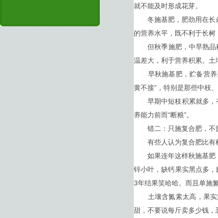
就不能及时形成花芽。
冬施基肥，肥劲用在长条
的营养水平，既不利于长树
但秋季施肥，中早熟品种
温差大，利于营养积累。土
早秋施基肥，贮备营养多，
黄不接”，特别是那些中枝
早期中短枝积累就多，有利
养能力前而“断粮”。
错二：只施复合肥，不
有些人认为复合肥比有机
如果连年这样秋施基肥，
锌小叶，缺钙果实黑点多，缺
3年结果笑哈哈。而且单施
土壤含氮素太高，果实难
甜，不要说每斤卖多少钱，