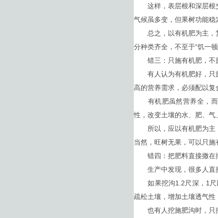
这样，表层根和深层根交
气候虽多变，但果树功能稳
总之，以有机肥为主，复
分种类齐全，不至于“饥一顿
错三：只施有机肥，不
有人认为有机肥好，只施
高的营养需求，必须配以复
有机肥虽然营养全，而且
性，改变土壤的水、肥、气
所以，应以有机肥为主，
当然，旺树无果，可以只施
错四：把肥料直接撒在
生产中发现，很多人直接
如果挖沟1.2尺深，1尺
疏松土壤，增加土壤透气性
也有人挖施肥沟时，只挖1