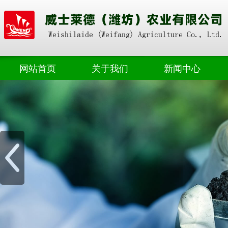
网站首页
关于我们
新闻中心
奥朴赛掺混
公司动态
奥朴赛高塔
业界资讯
奥朴赛菌剂
奥朴赛硝硫基
奥朴赛转鼓
水溶肥料
微生物肥