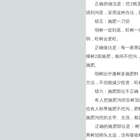
正确的做法是：挖2铣宽（
填到沟里，采用这种办法，
错五：施肥一刀切
弱树一促到底，旺树一控
弱，旺树会更旺。
正确做法是：每一家果园
棵树2面施肥，株间不挖沟
施肥。
弱树比中庸树多施肥料，
方法，不但能减少投资，旺树
错六：施肥部位不正确
有人把施肥沟挖在树冠内
也有人秋季施肥不挖沟，肥
施肥沟挖的太窄、太浅，都
正确的施肥部位是：树冠梢
离树冠梢头太远，没有吸收