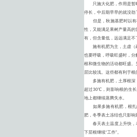
只施大化肥，作用是暂时
停长，中后期早早的就没劲
但是，秋施基肥时以有机
性，又能满足果树产量高的
有，但含量低，远远满足不
施有机肥为主，土虚（疏
也要呼吸，呼吸旺盛时，分
根和微生物的活动都旺盛。
层比较浅。这些都有利于根
多施有机肥，土厚根深，
超过30℃，则影响根的生
地上都继续蒸腾失水。
如果多施有机肥，根扎的
肥，冬季表土冻结也只影响
春天表土温度上升快，表层
下层根继续“工作”。