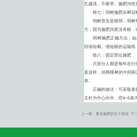
扎越浅，不耐旱。施肥沟挖
错七：弱树施肥在树冠
弱树首先是根弱，弱树每
方，因为施肥沟里没有根，
弱树施肥正确方法：如果
回缩短截。缩短根的运输线
错八：固定部位施肥
大部分人都是每年在行间
直这样，但两棵树的中间和
养。
正确的做法：可采取条状
主杆为中心向外，挖4~6
上一篇：
黄瓜施肥的五个错误
下一