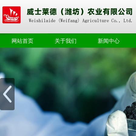
网站首页
关于我们
新闻中心
奥朴赛掺混
公司动态
奥朴赛高塔
业界资讯
奥朴赛菌剂
奥朴赛硝硫基
奥朴赛转鼓
水溶肥料
微生物肥