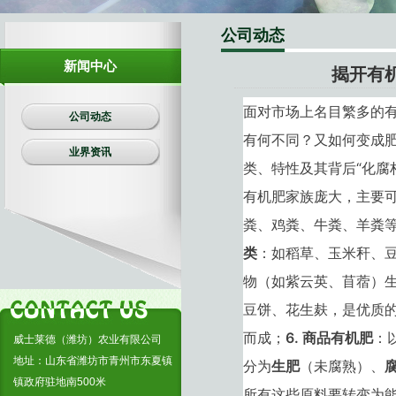
生物有机肥
公司动态
复合肥料
新闻中心
揭开有
面对市场上名目繁多的
公司动态
有何不同？又如何变成
业界资讯
类、特性及其背后“化腐
有机肥家族庞大，主要
粪、鸡粪、牛粪、羊粪
类
：如稻草、玉米秆、
物（如紫云英、苜蓿）
豆饼、花生麸，是优质
而成；
6. 商品有机肥
：
威士莱德（潍坊）农业有限公司
地址：山东省潍坊市青州市东夏镇
分为
生肥
（未腐熟）、
镇政府驻地南500米
所有这些原料要转变为