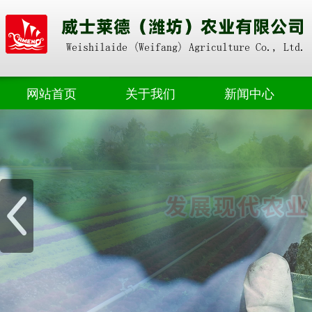
网站首页
关于我们
新闻中心
奥朴赛掺混
公司动态
奥朴赛高塔
业界资讯
奥朴赛菌剂
奥朴赛硝硫基
奥朴赛转鼓
水溶肥料
微生物肥