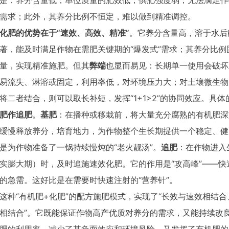
是：养分含量低，单位质量的肥效低，供肥强度弱，无法满足作
需求；此外，其养分比例不恒定，难以做到精准调控。
化肥的优势在于“速效、高效、精准”
。它养分含量高，溶于水后
著，能及时满足作物在需肥关键期的“爆发式”需求；其养分比
量，实现精准施肥。但其
弊端
也显而易见：长期单一使用会破坏
易流失、淋溶或固定，利用率低，对环境压力大；对土壤微生物
将二者结合，则可以取长补短，发挥“1+1>2”的协同效应。具
肥作追肥
。
基肥
：在播种或移栽前，将大量充分腐熟的有机肥深
缓慢释放养分，培育地力，为作物整个生长期提供一个稳定、健
是为作物准备了一锅持续慢炖的“老火靓汤”。
追肥
：在作物进入
实膨大期）时，及时追施速效化肥。它的作用是“攻高峰”——
的急需。这好比是在需要时快速注射的“营养针”。
这种“有机肥+化肥”的配方施肥模式，实现了“长效与速效相结
相结合”。它既能保证作物高产优质对养分的需求，又能持续改