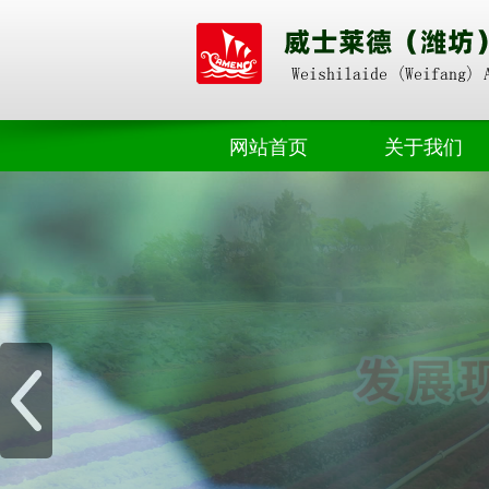
网站首页
关于我们
奥朴赛掺混
公司动态
奥朴赛高塔
业界资讯
奥朴赛菌剂
奥朴赛硝硫基
奥朴赛转鼓
水溶肥料
微生物肥