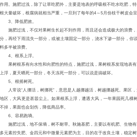
作用。施肥过浅，除了让草吃肥外，主要是地表的呼吸根不吃水吃肥，特
根大量破坏，根腐病就相当严重，一旦到了每年的4～5月份枝干树皮会
3、降低肥效。
施肥过浅，不仅对果树生长起不到作用，而且还会造成极大的浪费，
分，再经下雨流失一部分，或被土壤固定一部分，浇水下渗一部分，你说
料多半被浪费。
4、根系上浮。
果树根系有向水性和向肥性的特点，施肥过浅，果树根系发现地表有
上浮，夏天晒死一部分，冬天冻死一部分，可以说是搞破坏。
5、根摇树死。
人常说“人挪活，树挪死”，意思是人越挪越活，树越挪越死。果区，
地区，大风更是甚嚣尘上。如果根系上浮，遭遇大风，一年果园死几棵树
不掉，果面也会划伤，降低商品率。
6、容易跑墒。
施肥过浅，地不保墒，树不耐旱。秋施基肥，主要以有机肥、生物有
多元素控失肥、金四元和中微量元素肥为主，目的在于改良土壤，稳定树