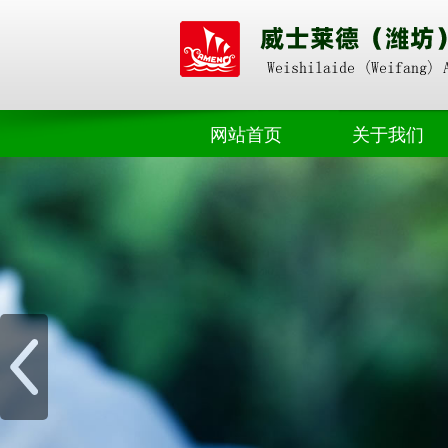
网站首页
关于我们
奥朴赛掺混
公司动态
奥朴赛高塔
业界资讯
奥朴赛菌剂
奥朴赛硝硫基
奥朴赛转鼓
水溶肥料
微生物肥