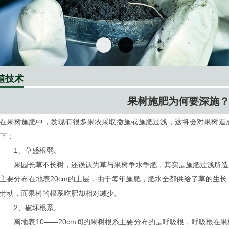
植技术
果树施肥为何要深施
在果树施肥中，发现有很多果农采取撒施或施肥过浅，这将会对果树造
下：
1、草盛根弱。
果园长草不长树，还误认为草与果树争水争肥，其实是施肥过浅所造
主要分布在地表20cm的土层，由于每年施肥，肥水全都供给了草的生
劳动，而果树的根系吃肥却相对减少。
2、破坏根系。
离地表10——20cm间的果树根系主要分布的是呼吸根，呼吸根在果