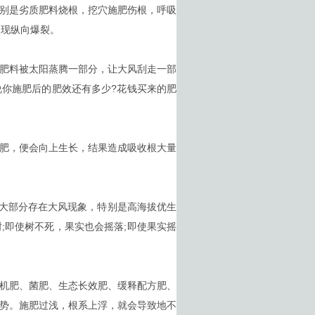
别是劣质肥料烧根，挖穴施肥伤根，呼吸
呈现纵向爆裂。
肥料被太阳蒸腾一部分，让大风刮走一部
你施肥后的肥效还有多少?花钱买来的肥
肥，便会向上生长，结果造成吸收根大量
大部分存在大风现象，特别是高海拔优生
;即使树不死，果实也会摇落;即使果实摇
机肥、菌肥、生态长效肥、缓释配方肥、
势。施肥过浅，根系上浮，就会导致地不