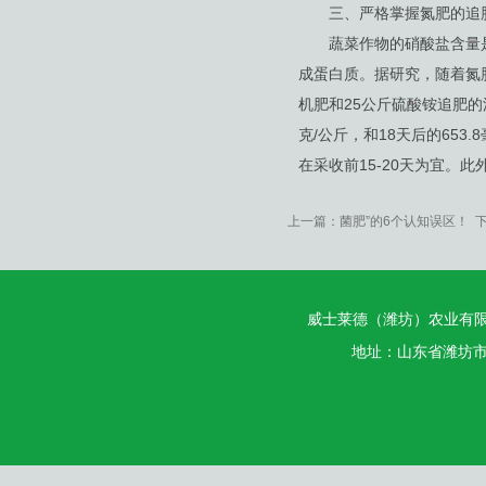
三、严格掌握氮肥的追
蔬菜作物的硝酸盐含量是
成蛋白质。据研究，随着氮
机肥和25公斤硫酸铵追肥的油
克/公斤，和18天后的65
在采收前15-20天为宜
上一篇：
菌肥”的6个认知误区！
下
威士莱德（潍坊）农业有
地址：山东省潍坊市