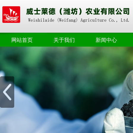
网站首页
关于我们
新闻中心
奥朴赛掺混
公司动态
奥朴赛高塔
业界资讯
奥朴赛菌剂
奥朴赛硝硫基
奥朴赛转鼓
水溶肥料
微生物肥