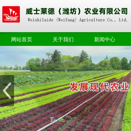
网站首页
关于我们
新闻中心
奥朴赛掺混
公司动态
奥朴赛高塔
业界资讯
奥朴赛菌剂
奥朴赛硝硫基
奥朴赛转鼓
水溶肥料
微生物肥