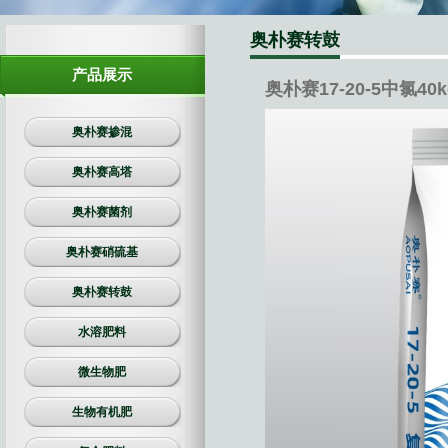
生物有机肥
奥朴赛转鼓
复合肥料
产品展示
奥朴赛17-20-5中氯40k
奥朴赛掺混
奥朴赛高塔
奥朴赛菌剂
奥朴赛硝硫基
奥朴赛转鼓
水溶肥料
微生物肥
生物有机肥