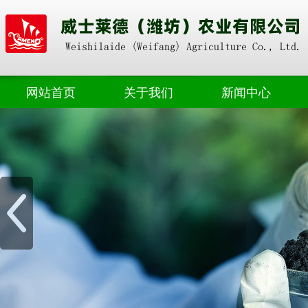
网站首页
关于我们
新闻中心
奥朴赛掺混
公司动态
奥朴赛高塔
业界资讯
奥朴赛菌剂
奥朴赛硝硫基
奥朴赛转鼓
水溶肥料
微生物肥