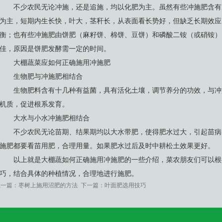
不少农民无论冲施，还是追施，均以化肥为主。虽然有些冲施肥含有
为主，短期内生长快，叶大，茎秆长，从表面看长势好，但缺乏长期效应
衡；也有些冲施肥由饼肥（麻籽饼、棉饼、豆饼）和磷酸二铵（或硝铵）
佳，原因是饼肥发酵需一定的时间。
大棚蔬菜应如何正确施用冲施肥
生物肥与冲施肥相结合
生物肥料含有十几种有益菌，具有活化土壤，调节养分的功效，与冲
机质，促进根系发育。
大水与小水冲施肥相结合
不少农民无论苗期、结果期均以大水带肥，使得肥水过大，引起苗病
施肥都要看苗用肥，合理用量。如果肥水过后及时中耕松土效果更好。
以上就是大棚蔬如何正确施用冲施肥的一些介绍，菜农朋友们可以根
巧，结合具体的种植情况，合理地进行施肥。
上一篇：
枣树上施用沼肥的方法
下一篇：
叶面肥选用技巧