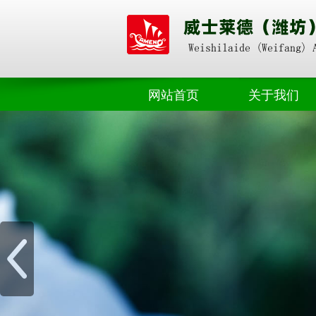
网站首页
关于我们
奥朴赛掺混
公司动态
奥朴赛高塔
业界资讯
奥朴赛菌剂
奥朴赛硝硫基
奥朴赛转鼓
水溶肥料
微生物肥