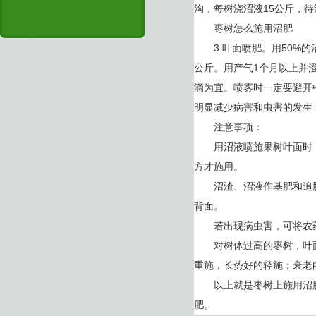
沟，每树浇沼液15公斤，
枣树怎么施用沼肥
3.叶面喷肥。用50%的
公斤。用产气1个月以上并澄
滴为宜。喷雾时一定要避开
明显减少病害和虫害的发生
注意事项：
用沼液喷施果树叶面时，必
方才施用。
沼渣、沼液作基肥和追肥
背面。
若出现病虫害，可将农药
对树体过高的枣树，叶面
重施，长势好的轻施；衰老
以上就是枣树上施用沼肥
肥。