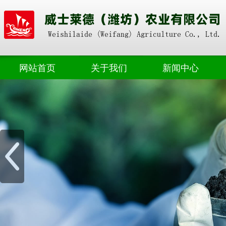
网站首页
关于我们
新闻中心
奥朴赛掺混
公司动态
奥朴赛高塔
业界资讯
奥朴赛菌剂
奥朴赛硝硫基
奥朴赛转鼓
水溶肥料
微生物肥