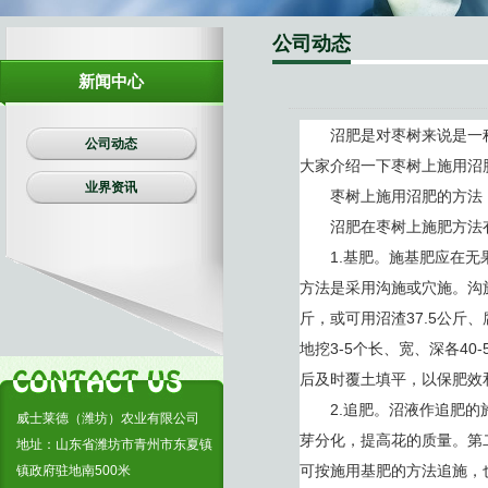
生物有机肥
公司动态
复合肥料
新闻中心
沼肥是对枣树来说是一种
公司动态
大家介绍一下枣树上施用沼
业界资讯
枣树上施用沼肥的方法
沼肥在枣树上施肥方法有
1.基肥。施基肥应在无果
方法是采用沟施或穴施。沟施
斤，或可用沼渣37.5公斤
地挖3-5个长、宽、深各4
后及时覆土填平，以保肥效
2.追肥。沼液作追肥的施
威士莱德（潍坊）农业有限公司
芽分化，提高花的质量。第
地址：山东省潍坊市青州市东夏镇
可按施用基肥的方法追施，
镇政府驻地南500米