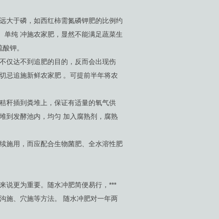
远大于磷，如西红柿需氮磷钾肥的比例约
6∶1.4∶3.5。单纯 冲施农家肥，显然不能满足蔬菜生
硫酸钾。
不仅达不到追肥的目的，反而会出现伤
切忌追施新鲜农家肥 。可提前半年将农
秸秆插到粪堆上，保证有适量的氧气供
堆到发酵池内，均匀 加入腐熟剂，腐熟
续施用，而应配合生物菌肥、全水溶性肥
更为重要。随水冲肥简便易行，***
沟施、穴施等方法。 随水冲肥对一年两