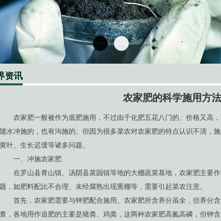
界资讯
农家肥的科学施用方
农家肥一般被作为底肥施用，不过由于化肥五花八门的、价格又高，
随水冲施的，也有沟施的。但因为很多菜农对农家肥的特点认识不清，施
黄叶、生长迟缓等诸多问题。
一、冲施农家肥
在罗山县青山镇、汤阴县菜园镇等地的大棚蔬菜基地，农家肥主要作
题，如肥料配比不合理、未经腐熟出现熏棚等，需要引起菜农注意。
首先，农家肥需要与钾肥配合施用。农家肥所含养分虽全，但养分含
查，各地用作追肥的主要是猪粪、鸡粪，这两种农家肥高氮高磷，但钾含