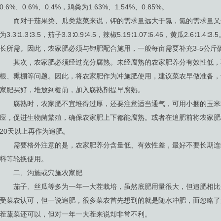
0.6%、0.6%、0.4%，鸡粪为1.63%、1.54%、0.85%。
而对于茄果类、瓜类蔬菜来说，钾的需求量远大于氮，氮的需求量又
为3.3∶1.3∶3.5，茄子3.3∶0.9∶4.5，辣椒5.19∶1.07∶6.46，黄瓜2.
长所需。因此，农家肥必须与钾肥配合施用，一般每亩需要补充3-5公斤
其次，农家肥必须经过充分腐熟。未经腐熟的农家肥养分有效性低，
根、熏棚等问题。因此，将农家肥作为冲施肥使用，建议菜农早做准备，
家肥买好，堆放到棚前，加入腐熟剂提早腐熟。
腐熟时，农家肥不宜堆得过厚，还要注意适当通气，可用小捆的玉米
应，促进生物菌繁殖，确保农家肥上下都能腐熟。或者在追肥前将农家肥
20天以上再作为追肥。
需要格外注意的是，农家肥养分含量低、有效性差，最好不要长期连
料等轮换使用。
二、沟施或穴施农家肥
茄子、丝瓜等多为一年一大茬栽培，虽然底肥用量很大，但追肥相比来说
受菜农认可，但一说追肥，很多菜农首先想到的就是随水冲肥，而忽略了
茬蔬菜还可以，但对一年一大茬来说却非常不利。