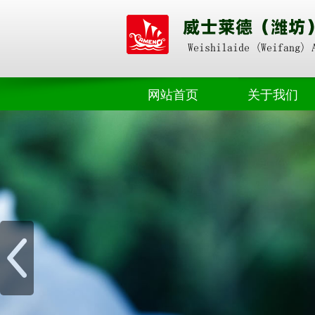
网站首页
关于我们
奥朴赛掺混
公司动态
奥朴赛高塔
业界资讯
奥朴赛菌剂
奥朴赛硝硫基
奥朴赛转鼓
水溶肥料
微生物肥