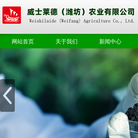
网站首页
关于我们
新闻中心
奥朴赛掺混
公司动态
奥朴赛高塔
业界资讯
奥朴赛菌剂
奥朴赛硝硫基
奥朴赛转鼓
水溶肥料
微生物肥