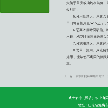
穴施于苗旁或沟施在苗侧，
收利用。
5.忌用量过大。尿素含氮量
旱田每亩施用量5-15公斤，
6.忌高浓度叶面喷施。叶
水稻、棉花叶面喷施浓度以2%
7.忌施用过迟。尿素施用
8.忌单一施用。尿素要和
施用，能够使不巩固的硫酸
率。
上一篇：
农家肥的科学施用方法
下
威士莱德（潍坊）农业有
地址：山东省潍坊市