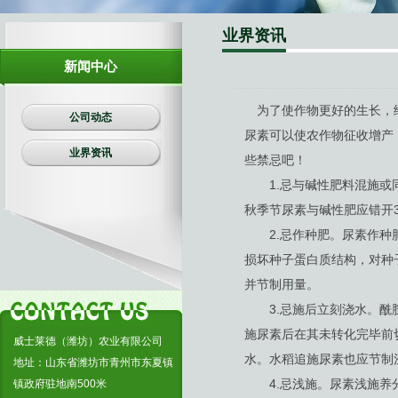
生物有机肥
业界资讯
复合肥料
新闻中心
为了使作物更好的生长，给
公司动态
尿素可以使农作物征收增产
业界资讯
些禁忌吧！
1.忌与碱性肥料混施或同
秋季节尿素与碱性肥应错开3
2.忌作种肥。尿素作种肥
损坏种子蛋白质结构，对种
并节制用量。
3.忌施后立刻浇水。酰胺
施尿素后在其未转化完毕前切
威士莱德（潍坊）农业有限公司
水。水稻追施尿素也应节制
地址：山东省潍坊市青州市东夏镇
4.忌浅施。尿素浅施养分
镇政府驻地南500米